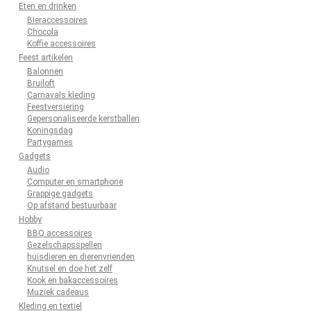
Eten en drinken
Bieraccessoires
Chocola
Koffie accessoires
Feest artikelen
Balonnen
Bruiloft
Carnavals kleding
Feestversiering
Gepersonaliseerde kerstballen
Koningsdag
Partygames
Gadgets
Audio
Computer en smartphone
Grappige gadgets
Op afstand bestuurbaar
Hobby
BBQ accessoires
Gezelschapsspellen
huisdieren en dierenvrienden
Knutsel en doe het zelf
Kook en bakaccessoires
Muziek cadeaus
Kleding en textiel