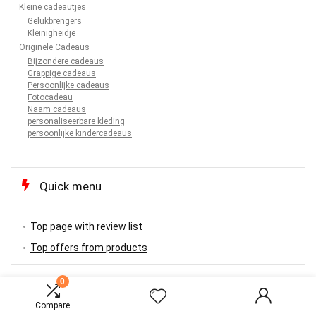
Kleine cadeautjes
Gelukbrengers
Kleinigheidje
Originele Cadeaus
Bijzondere cadeaus
Grappige cadeaus
Persoonlijke cadeaus
Fotocadeau
Naam cadeaus
personaliseerbare kleding
persoonlijke kindercadeaus
Quick menu
Top page with review list
Top offers from products
0
Compare
TOP OFFERS