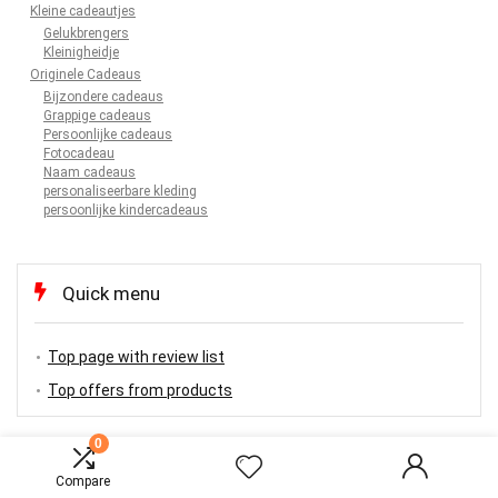
Kleine cadeautjes
Gelukbrengers
Kleinigheidje
Originele Cadeaus
Bijzondere cadeaus
Grappige cadeaus
Persoonlijke cadeaus
Fotocadeau
Naam cadeaus
personaliseerbare kleding
persoonlijke kindercadeaus
Quick menu
Top page with review list
Top offers from products
0
Compare
TOP OFFERS