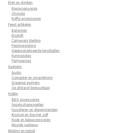
Eten en drinken
Bieraccessoires
Chocola
Koffie accessoires
Feest artikelen
Balonnen
Bruiloft
Carnavals kleding
Feestversiering
Gepersonaliseerde kerstballen
Koningsdag
Partygames
Gadgets
Audio
Computer en smartphone
Grappige gadgets
Op afstand bestuurbaar
Hobby
BBQ accessoires
Gezelschapsspellen
huisdieren en dierenvrienden
Knutsel en doe het zelf
Kook en bakaccessoires
Muziek cadeaus
Kleding en textiel