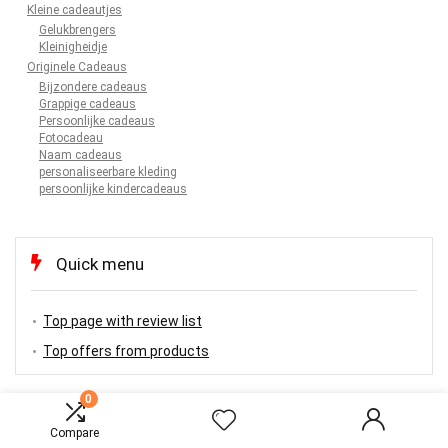
Kleine cadeautjes
Gelukbrengers
Kleinigheidje
Originele Cadeaus
Bijzondere cadeaus
Grappige cadeaus
Persoonlijke cadeaus
Fotocadeau
Naam cadeaus
personaliseerbare kleding
persoonlijke kindercadeaus
Quick menu
Top page with review list
Top offers from products
0
Compare
TOP OFFERS