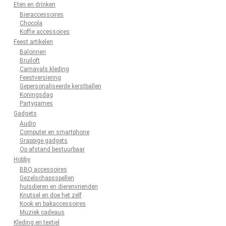
Eten en drinken
Bieraccessoires
Chocola
Koffie accessoires
Feest artikelen
Balonnen
Bruiloft
Carnavals kleding
Feestversiering
Gepersonaliseerde kerstballen
Koningsdag
Partygames
Gadgets
Audio
Computer en smartphone
Grappige gadgets
Op afstand bestuurbaar
Hobby
BBQ accessoires
Gezelschapsspellen
huisdieren en dierenvrienden
Knutsel en doe het zelf
Kook en bakaccessoires
Muziek cadeaus
Kleding en textiel