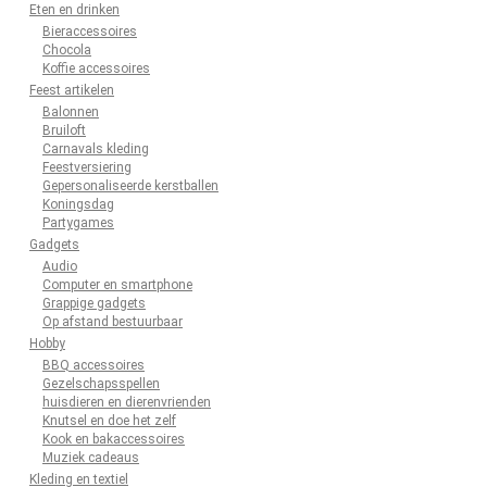
Eten en drinken
Bieraccessoires
Chocola
Koffie accessoires
Feest artikelen
Balonnen
Bruiloft
Carnavals kleding
Feestversiering
Gepersonaliseerde kerstballen
Koningsdag
Partygames
Gadgets
Audio
Computer en smartphone
Grappige gadgets
Op afstand bestuurbaar
Hobby
BBQ accessoires
Gezelschapsspellen
huisdieren en dierenvrienden
Knutsel en doe het zelf
Kook en bakaccessoires
Muziek cadeaus
Kleding en textiel