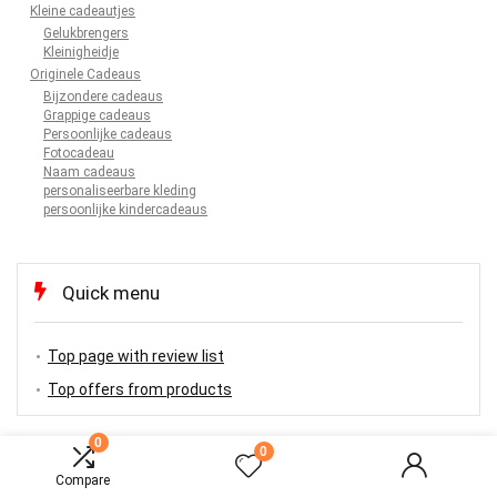
Kleine cadeautjes
Gelukbrengers
Kleinigheidje
Originele Cadeaus
Bijzondere cadeaus
Grappige cadeaus
Persoonlijke cadeaus
Fotocadeau
Naam cadeaus
personaliseerbare kleding
persoonlijke kindercadeaus
Quick menu
Top page with review list
Top offers from products
0
0
Compare
TOP OFFERS