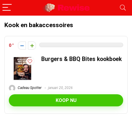
Kook en bakaccessoires
0
Burgers & BBQ Bites kookboek
Cadeau Spotter
januari 20, 2026
KOOP NU