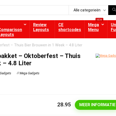
Alle categorieën
NEW
Review
CE
Mega
Un
Comparison
Layouts
shortcodes
Menu
Fu
Layouts
rfest – Thuis Bier Brouwen in 1 Week – 4.8 Liter
pakket – Oktoberfest – Thuis
 – 4.8 Liter
Gadgets
Mega Gadgets
28.95
MEER INFORMATIE