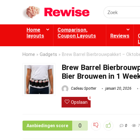
Search
for:
Home
Comparison,
layouts
Coupon Layouts
Reviews
Home
»
Gadgets
»
Brew Barrel Bierbrouwpakket – Oktobe
Brew Barrel Bierbrouw
Bier Brouwen in 1 Week
Cadeau Spotter
januari 20, 2026
0
Opslaan
0
Aanbiedingen score
0
7