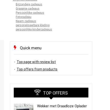
Bijzondere cadeaus
Grappige cadeaus
Persoonlijke cadeaus
Fotocadeau
Naam cadeaus
personaliseerbare kleding
persoonlijke kindercadeaus
Quick menu
Top page with review list
Top offers from products
TOP OFFERS
Wekker met Draadloze Oplader