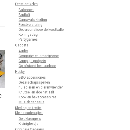
Feest artikelen
Balonnen
Bruiloft
Carnavals kleding
Feestversiering
Gepersonaliseerde kerstballen
Koningsdag
Partygames
Gadgets
Audio
Computer en smartphone
Grappige gadgets
Op afstand bestuurbaar
Hobby
BBQ accessoires
Gezelschapsspellen
huisdieren en dierenvrienden
Knutsel en doe het zelf
C
Kook en bakaccessoires
Muziek cadeaus
Kleding en textiel
Kleine cadeautjes
Gelukbrengers
Kleinigheidje
Originele Cadeaus