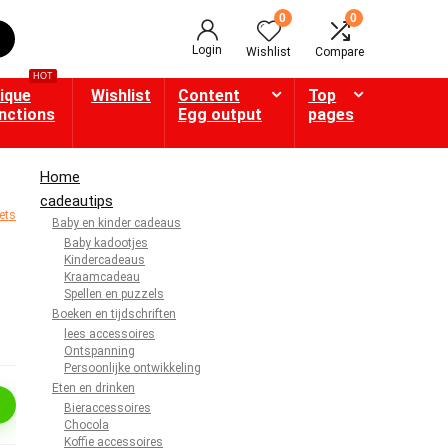
0
0
Login
Wishlist
Compare
HOT
ique
Wishlist
Content
Top
nctions
Egg output
pages
Home
cadeautips
Baby en kinder cadeaus
Baby kadootjes
Kindercadeaus
Kraamcadeau
Spellen en puzzels
Boeken en tijdschriften
lees accessoires
Ontspanning
Persoonlijke ontwikkeling
Eten en drinken
Bieraccessoires
Chocola
Koffie accessoires