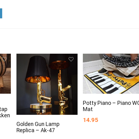
Potty Piano – Piano W
ntap
Mat
kken
14.95
Golden Gun Lamp
Replica – Ak-47