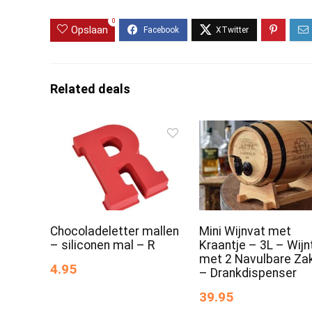
0
Opslaan
Related deals
Chocoladeletter mallen
Mini Wijnvat met
– siliconen mal – R
Kraantje – 3L – Wij
met 2 Navulbare Za
4.95
– Drankdispenser
39.95