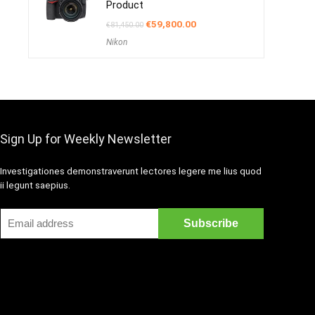
Product
Oorspronkelijke
Huidige
€
59,800.00
€
81,450.00
prijs
prijs
Nikon
was:
is:
€81,450.00.
€59,800.00.
Sign Up for Weekly Newsletter
Investigationes demonstraverunt lectores legere me lius quod
ii legunt saepius.