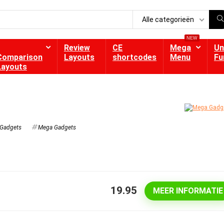
Alle categorieën
NEW
Review
CE
Mega
Un
Comparison
Layouts
shortcodes
Menu
Fu
Layouts
Gadgets
Mega Gadgets
19.95
MEER INFORMATIE