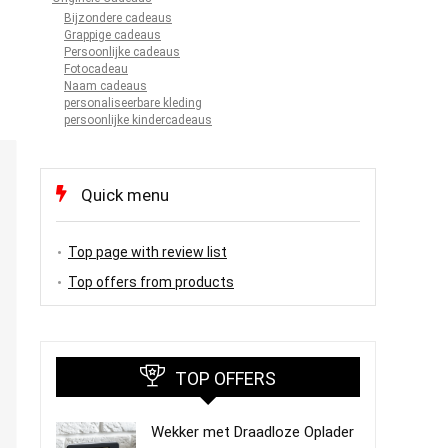
Bijzondere cadeaus
Grappige cadeaus
Persoonlijke cadeaus
Fotocadeau
Naam cadeaus
personaliseerbare kleding
persoonlijke kindercadeaus
Quick menu
Top page with review list
Top offers from products
TOP OFFERS
Wekker met Draadloze Oplader