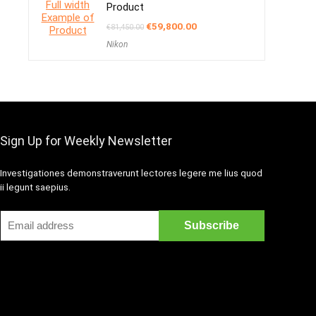
Product
Oorspronkelijke
Huidige
€
59,800.00
€
81,450.00
prijs
prijs
Nikon
was:
is:
€81,450.00.
€59,800.00.
Sign Up for Weekly Newsletter
Investigationes demonstraverunt lectores legere me lius quod
ii legunt saepius.