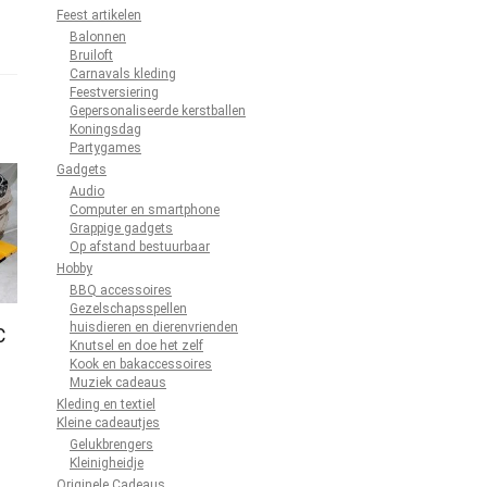
Feest artikelen
Balonnen
Bruiloft
Carnavals kleding
Feestversiering
Gepersonaliseerde kerstballen
Koningsdag
Partygames
Gadgets
Audio
Computer en smartphone
Grappige gadgets
Op afstand bestuurbaar
Hobby
BBQ accessoires
Gezelschapsspellen
huisdieren en dierenvrienden
C
Knutsel en doe het zelf
Kook en bakaccessoires
Muziek cadeaus
Kleding en textiel
Kleine cadeautjes
Gelukbrengers
Kleinigheidje
Originele Cadeaus