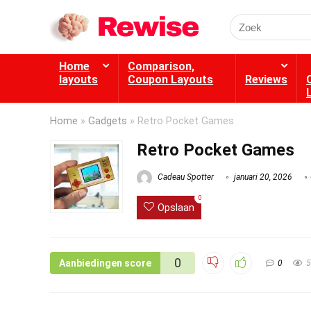
Search
for:
Home
Comparison,
layouts
Coupon Layouts
Reviews
Home
»
Gadgets
»
Retro Pocket Games
Retro Pocket Games
Cadeau Spotter
januari 20, 2026
0
Opslaan
0
Aanbiedingen score
0
5