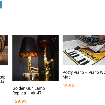
Potty Piano – Piano W
ntap
Mat
kken
14.95
Golden Gun Lamp
Replica – Ak-47
129.95