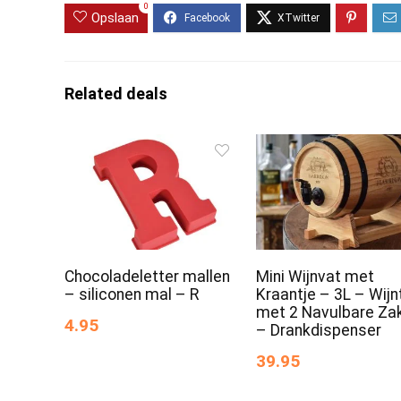
0
Opslaan
Related deals
Chocoladeletter mallen
Mini Wijnvat met
– siliconen mal – R
Kraantje – 3L – Wij
met 2 Navulbare Za
4.95
– Drankdispenser
39.95