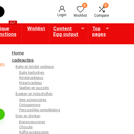
0
0
Login
Wishlist
Compare
HOT
ique
Wishlist
Content
Top
nctions
Egg output
pages
Home
cadeautips
Baby en kinder cadeaus
Baby kadootjes
Kindercadeaus
Kraamcadeau
Spellen en puzzels
Boeken en tijdschriften
lees accessoires
Ontspanning
Persoonlijke ontwikkeling
Eten en drinken
Bieraccessoires
Chocola
Koffie accessoires