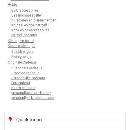
Hobby
BBQ accessoires
Gezelschapsspellen
huisdieren en dierenvrienden
Knutsel en doe het zelf
Kook en bakaccessoires
Muziek cadeaus
Kleding en textiel
Kleine cadeautjes
Gelukbrengers
Kleinigheidje
Originele Cadeaus
Bijzondere cadeaus
Grappige cadeaus
Persoonlijke cadeaus
Fotocadeau
Naam cadeaus
personaliseerbare kleding
persoonlijke kindercadeaus
Quick menu