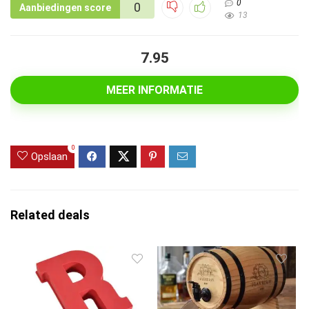
0
0
Aanbiedingen score
13
7.95
MEER INFORMATIE
0
Opslaan
Related deals