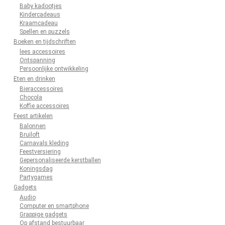
Baby kadootjes
Kindercadeaus
Kraamcadeau
Spellen en puzzels
Boeken en tijdschriften
lees accessoires
Ontspanning
Persoonlijke ontwikkeling
Eten en drinken
Bieraccessoires
Chocola
Koffie accessoires
Feest artikelen
Balonnen
Bruiloft
Carnavals kleding
Feestversiering
Gepersonaliseerde kerstballen
Koningsdag
Partygames
Gadgets
Audio
Computer en smartphone
Grappige gadgets
Op afstand bestuurbaar