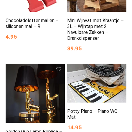
Chocoladeletter mallen –
Mini Wijnvat met Kraantje –
siliconen mal – R
3L – Wijntap met 2
Navulbare Zakken –
4.95
Drankdispenser
39.95
Potty Piano – Piano WC
Mat
14.95
Golden Gun Lamp Replica –